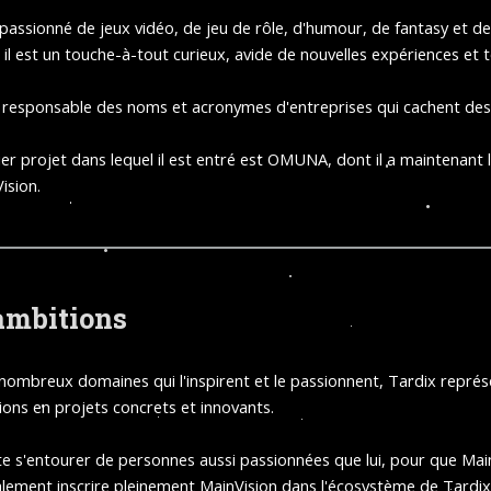
 passionné de jeux vidéo, de jeu de rôle, d'humour, de fantasy et d
, il est un touche-à-tout curieux, avide de nouvelles expériences e
l responsable des noms et acronymes d'entreprises qui cachent des
er projet dans lequel il est entré est OMUNA, dont il a maintenant l
ision.
ambitions
nombreux domaines qui l'inspirent et le passionnent, Tardix représ
ions en projets concrets et innovants.
ite s'entourer de personnes aussi passionnées que lui, pour que MainV
lement inscrire pleinement MainVision dans l'écosystème de Tardix, e