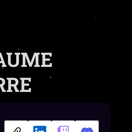
LAUME
RRE