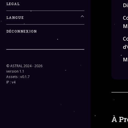
LEGAL
D
Co
LANGUE
M
DÉCONNEXION
C
d
Me
© ASTRAL 2024 - 2026
version 1.1
Assets : v0.1.7
IP : v4
À Pr