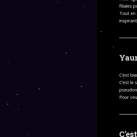
filiales
Tout en 
inspirant
Yau
C’est bi
C’est le 
pseudon
Pour ceu
C'es