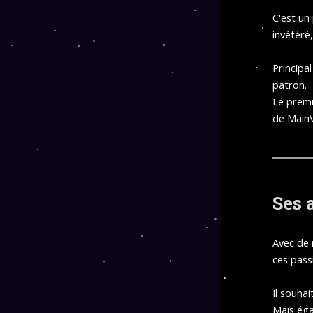
C'est un
invétéré
Principa
patron.
Le premi
de MainV
Ses 
Avec de 
ces pass
Il souha
Mais éga